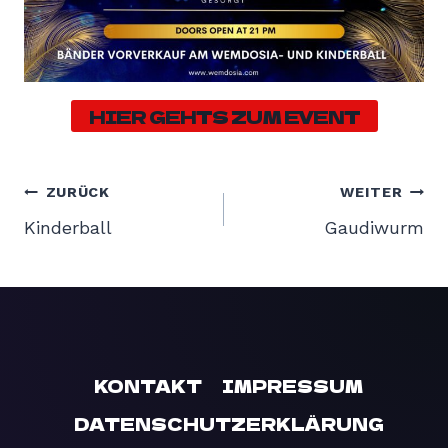
HIER GEHTS ZUM EVENT
BEITRAGSNAVIGATION
ZURÜCK
WEITER
Kinderball
Gaudiwurm
KONTAKT
IMPRESSUM
DATENSCHUTZERKLÄRUNG