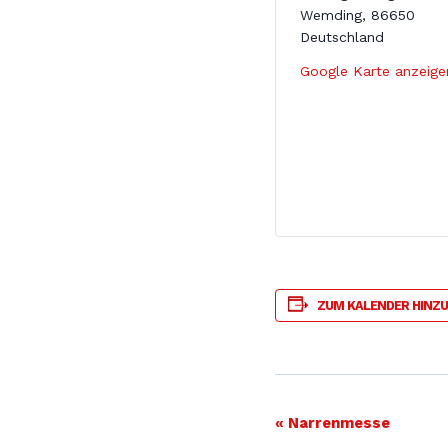
Wemding
,
86650
Deutschland
Google Karte anzeige
ZUM KALENDER HINZ
VERANSTA
«
Narrenmesse