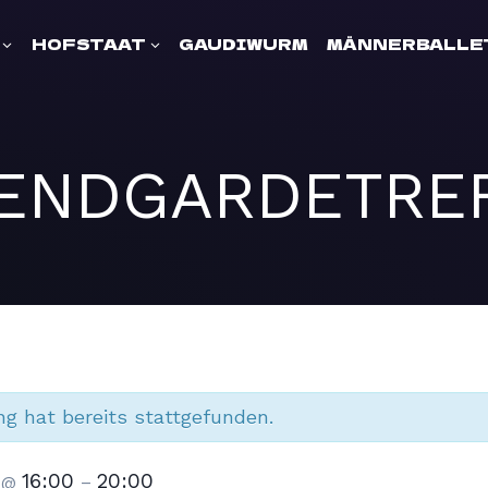
HOFSTAAT
GAUDIWURM
MÄNNERBALLE
ENDGARDETRE
ng hat bereits stattgefunden.
5
16:00
20:00
@
–