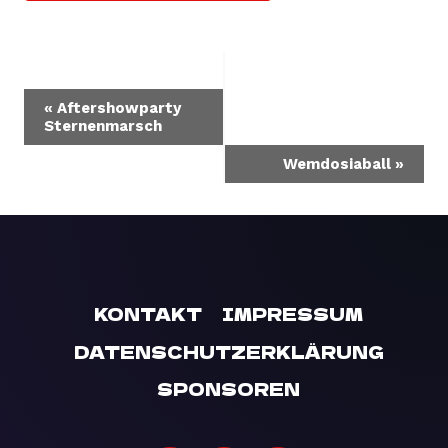
VERANSTALTUNG-
«
Aftershowparty
Sternenmarsch
NAVIGATION
Wemdosiaball
»
KONTAKT
IMPRESSUM
DATENSCHUTZERKLÄRUNG
SPONSOREN