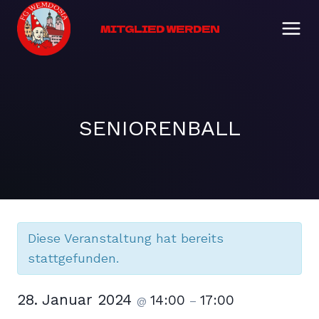
Zum
Inhalt
MITGLIED WERDEN
springen
SENIORENBALL
Diese Veranstaltung hat bereits
stattgefunden.
28. Januar 2024
14:00
17:00
@
–